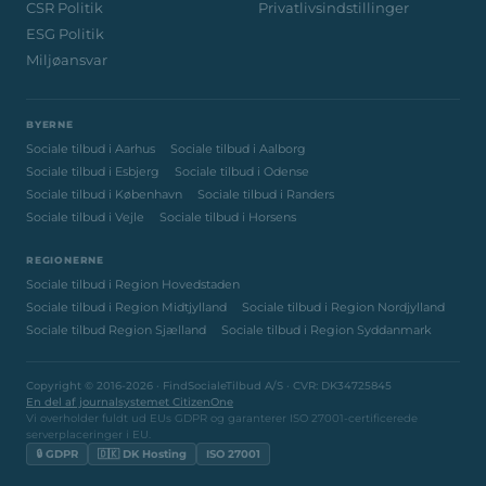
CSR Politik
Privatlivsindstillinger
ESG Politik
Miljøansvar
BYERNE
Sociale tilbud i Aarhus
Sociale tilbud i Aalborg
Sociale tilbud i Esbjerg
Sociale tilbud i Odense
Sociale tilbud i København
Sociale tilbud i Randers
Sociale tilbud i Vejle
Sociale tilbud i Horsens
REGIONERNE
Sociale tilbud i Region Hovedstaden
Sociale tilbud i Region Midtjylland
Sociale tilbud i Region Nordjylland
Sociale tilbud Region Sjælland
Sociale tilbud i Region Syddanmark
Copyright © 2016-2026 · FindSocialeTilbud A/S · CVR: DK34725845
En del af journalsystemet CitizenOne
Vi overholder fuldt ud EUs GDPR og garanterer ISO 27001-certificerede
serverplaceringer i EU.
🔒 GDPR
🇩🇰 DK Hosting
ISO 27001