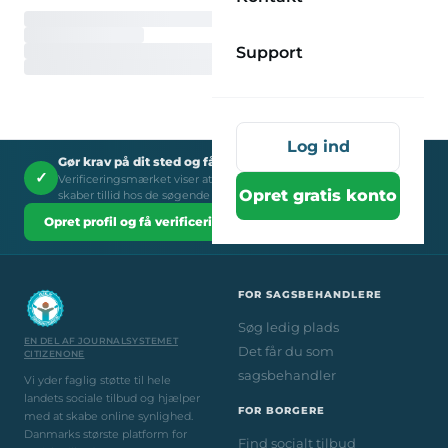
Support
Log ind
Gør krav på dit sted og få verificeringsmærket
✓
Verificeringsmærket viser at du er et legitimt socialt tilbud - det
Opret gratis konto
skaber tillid hos de søgende brugere.
Opret profil og få verificeringsmærket →
FOR SAGSBEHANDLERE
Søg ledig plads
EN DEL AF JOURNALSYSTEMET
Det får du som
CITIZENONE
sagsbehandler
Vi yder faglig støtte til hele
landets sociale tilbud og hjælper
FOR BORGERE
med at skabe online synlighed.
Danmarks største platform for
Find socialt tilbud