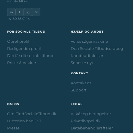
sociale tilbud.
in
f
ig
✕
📞 80 83 01 14
FOR SOCIALE TILBUD
HJÆLP OG ANDET
Opret profil
Vores søgemaskine
Rediger din profil
Den Sociale Tilbudsordbog
Det får dit sociale tilbud
Kundeudtalelser
Priser & pakker
Seneste nyt
KONTAKT
Kontakt os
Support
OM OS
LEGAL
Om FindSocialeTilbud.dk
Vilkår og betingelser
Historien bag FST
Privatlivspolitik
Presse
Databehandleraftaler