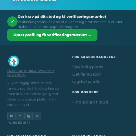
Gør krav på dit sted og få verificeringsmærket
✓
Verificeringsmærket viser at du er et legitimt socialt tilbud - det
skaber tillid hos de søgende brugere.
Opret profil og få verificeringsmærket →
FOR SAGSBEHANDLERE
Søg ledig plads
EN DEL AF JOURNALSYSTEMET
Det får du som
CITIZENONE
sagsbehandler
Vi yder faglig støtte til hele
landets sociale tilbud og hjælper
FOR BORGERE
med at skabe online synlighed.
Danmarks største platform for
Find socialt tilbud
sociale tilbud.
in
f
ig
✕
📞 80 83 01 14
FOR SOCIALE TILBUD
HJÆLP OG ANDET