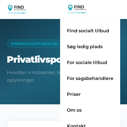
Find socialt tilbud
FINDSOCIALETILBUD.DK · JURIDISK
Søg ledig plads
Privatlivspolitik
For sociale tilbud
Hvordan vi indsamler, bruger og beskytter dine
For sagsbehandlere
oplysninger
Priser
Om os
Kontakt