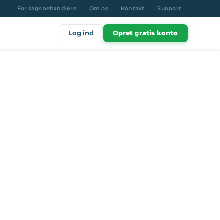
For sagsbehandlere
Om os
Kontakt
Support
Log ind
Opret gratis konto