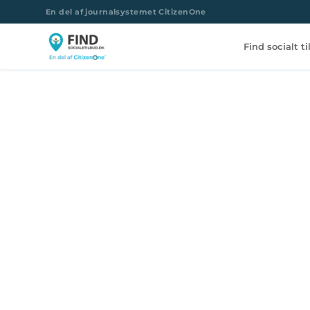
En del af journalsystemet CitizenOne
Find socialt t