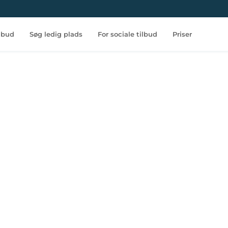
ilbud
Søg ledig plads
For sociale tilbud
Priser