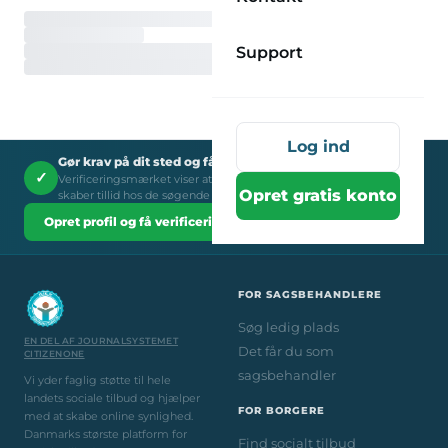
Support
Log ind
Gør krav på dit sted og få verificeringsmærket
✓
Verificeringsmærket viser at du er et legitimt socialt tilbud - det
Opret gratis konto
skaber tillid hos de søgende brugere.
Opret profil og få verificeringsmærket →
FOR SAGSBEHANDLERE
Søg ledig plads
EN DEL AF JOURNALSYSTEMET
Det får du som
CITIZENONE
sagsbehandler
Vi yder faglig støtte til hele
landets sociale tilbud og hjælper
FOR BORGERE
med at skabe online synlighed.
Danmarks største platform for
Find socialt tilbud