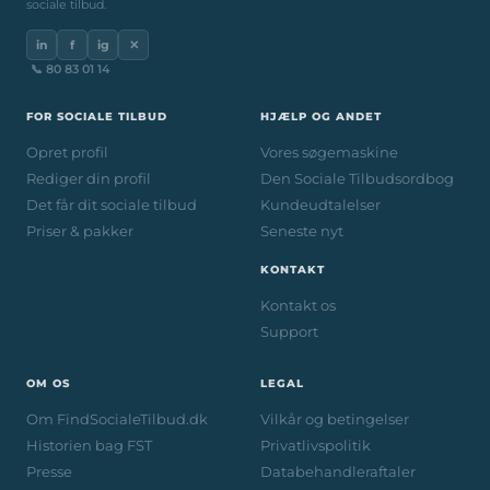
sociale tilbud.
in
f
ig
✕
📞 80 83 01 14
FOR SOCIALE TILBUD
HJÆLP OG ANDET
Opret profil
Vores søgemaskine
Rediger din profil
Den Sociale Tilbudsordbog
Det får dit sociale tilbud
Kundeudtalelser
Priser & pakker
Seneste nyt
KONTAKT
Kontakt os
Support
OM OS
LEGAL
Om FindSocialeTilbud.dk
Vilkår og betingelser
Historien bag FST
Privatlivspolitik
Presse
Databehandleraftaler