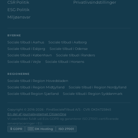
CSR Politik
Privatlivsindstillinger
ESG Politik
Miljøansvar
BYERNE
Sociale tilbud i Aarhus
Sociale tilbud i Aalborg
Sociale tilbud i Esbjerg
Sociale tilbud i Odense
Sociale tilbud i København
Sociale tilbud i Randers
Sociale tilbud i Vejle
Sociale tilbud i Horsens
REGIONERNE
Sociale tilbud i Region Hovedstaden
Sociale tilbud i Region Midtjylland
Sociale tilbud i Region Nordjylland
Sociale tilbud Region Sjælland
Sociale tilbud i Region Syddanmark
Copyright © 2016-2026 · FindSocialeTilbud A/S · CVR: DK34725845
En del af journalsystemet CitizenOne
Vi overholder fuldt ud EUs GDPR og garanterer ISO 27001-certificerede
serverplaceringer i EU.
🔒 GDPR
🇩🇰 DK Hosting
ISO 27001