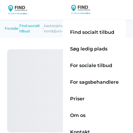
Find socialt
kastanjehuset-boerne-og-ungecenter-
Forside
›
›
tilbud
norddjurs-boernecentret
Find socialt tilbud
Søg ledig plads
For sociale tilbud
For sagsbehandlere
Priser
Om os
Kontakt