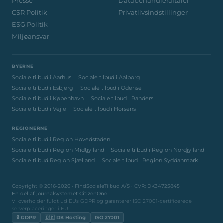
Presse
Databehandleraftaler
CSR Politik
Privatlivsindstillinger
ESG Politik
Miljøansvar
BYERNE
Sociale tilbud i Aarhus
Sociale tilbud i Aalborg
Sociale tilbud i Esbjerg
Sociale tilbud i Odense
Sociale tilbud i København
Sociale tilbud i Randers
Sociale tilbud i Vejle
Sociale tilbud i Horsens
REGIONERNE
Sociale tilbud i Region Hovedstaden
Sociale tilbud i Region Midtjylland
Sociale tilbud i Region Nordjylland
Sociale tilbud Region Sjælland
Sociale tilbud i Region Syddanmark
Copyright © 2016-2026 · FindSocialeTilbud A/S · CVR: DK34725845
En del af journalsystemet CitizenOne
Vi overholder fuldt ud EUs GDPR og garanterer ISO 27001-certificerede
serverplaceringer i EU.
🔒 GDPR
🇩🇰 DK Hosting
ISO 27001