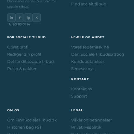
Danmarks største platform for
Find socialt tilbud
sociale tilbud.
in
f
ig
✕
📞 80 83 01 14
FOR SOCIALE TILBUD
HJÆLP OG ANDET
Opret profil
Vores søgemaskine
Rediger din profil
Den Sociale Tilbudsordbog
Det får dit sociale tilbud
Kundeudtalelser
Priser & pakker
Seneste nyt
KONTAKT
Kontakt os
Support
OM OS
LEGAL
Om FindSocialeTilbud.dk
Vilkår og betingelser
Historien bag FST
Privatlivspolitik