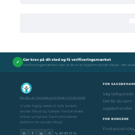
Gør krav på dit sted og få verificeringsmærket
✓
Verificeringsmærket viser at du er et legitimt socialt tilbud - det ska
FOR SAGSBEHAN
Søg ledig plads
EN DEL AF JOURNALSYSTEMET CITIZENONE
Det får du som
Vi yder faglig støtte til hele landets
sagsbehandler
sociale tilbud og hjælper med at skabe
online synlighed. Danmarks største
FOR BORGERE
platform for sociale tilbud.
Find socialt tilb
in
f
ig
✕
📞 80 83 01 14