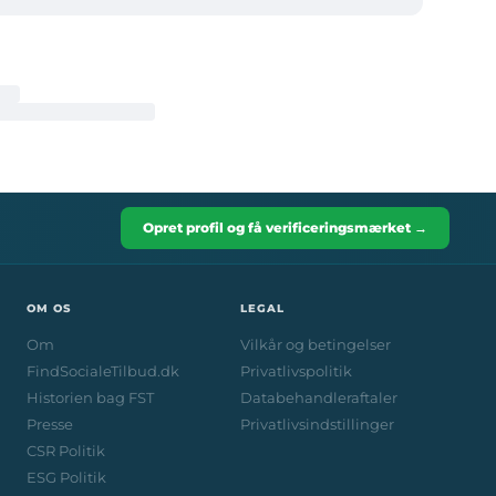
Opret profil og få verificeringsmærket →
OM OS
LEGAL
Om
Vilkår og betingelser
FindSocialeTilbud.dk
Privatlivspolitik
Historien bag FST
Databehandleraftaler
Presse
Privatlivsindstillinger
CSR Politik
ESG Politik