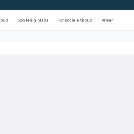
ilbud
Søg ledig plads
For sociale tilbud
Priser