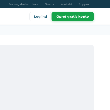
For sagsbehandlere
Om os
Kontakt
Support
Log ind
Opret gratis konto