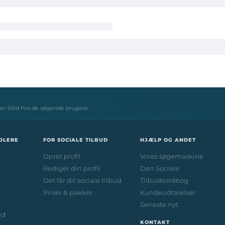
ber tillid hos de søgende brugere.
DLERE
FOR SOCIALE TILBUD
HJÆLP OG ANDET
Opret profil
Vores søgemaskine
Rediger din profil
Den Sociale
Det får dit sociale tilbud
Tilbudsordbog
Priser & pakker
Kundeudtalelser
Seneste nyt
ud
KONTAKT